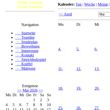
Online Atomuhr
Kalender:
Tag
|
Woche
|
Monat
Ewiger Kalender
<< April
Mo
Di
Mi
Navigation
·
Startseite
·
Teamlist
·
Sendeplan
·
Bewerbung
4.
5.
6.
·
Impressum
·
Kontakt
·
Streichholzspiel
·
Kniffel
·
Mahjong
11.
12.
13.
Ereignisse
18.
19.
20.
<<
Mai 2026
>>
Mo
Di
Mi
Do
Fr
Sa
So
1
2
3
4
5
6
7
8
9
10
25.
26.
27.
11
12
13
14
15
16
17