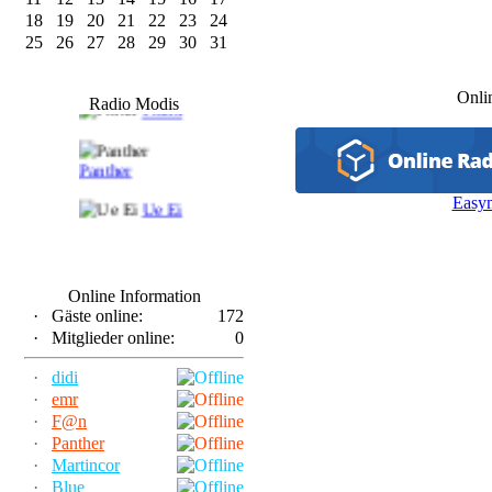
18
19
20
21
22
23
24
25
26
27
28
29
30
31
F@n
Onli
Radio Modis
Frank
Panther
Easy
Ue Ei
Online Information
·
Gäste online:
172
·
Mitglieder online:
0
·
didi
·
emr
·
F@n
·
Panther
·
Martincor
·
Blue