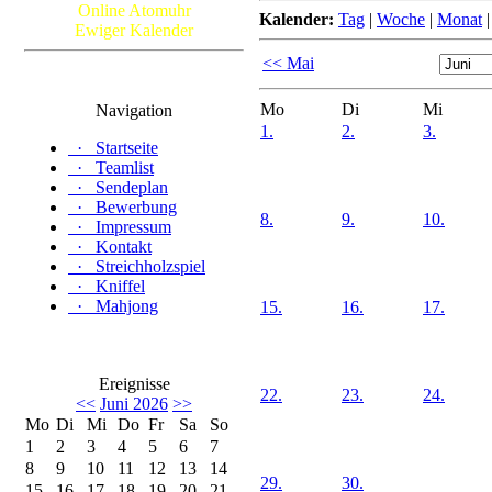
Online Atomuhr
Kalender:
Tag
|
Woche
|
Monat
Ewiger Kalender
<< Mai
Mo
Di
Mi
Navigation
1.
2.
3.
·
Startseite
·
Teamlist
·
Sendeplan
·
Bewerbung
8.
9.
10.
·
Impressum
·
Kontakt
·
Streichholzspiel
·
Kniffel
·
Mahjong
15.
16.
17.
Ereignisse
22.
23.
24.
<<
Juni 2026
>>
Mo
Di
Mi
Do
Fr
Sa
So
1
2
3
4
5
6
7
8
9
10
11
12
13
14
29.
30.
15
16
17
18
19
20
21