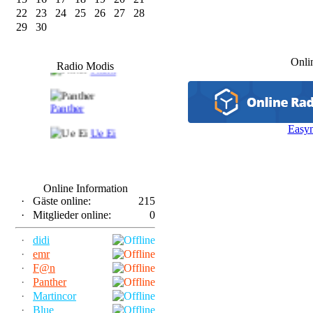
22
23
24
25
26
27
28
29
30
F@n
Onli
Radio Modis
Frank
Panther
Easy
Ue Ei
Online Information
·
Gäste online:
215
·
Mitglieder online:
0
·
didi
·
emr
·
F@n
·
Panther
·
Martincor
·
Blue