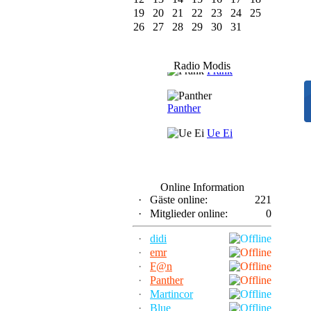
19
20
21
22
23
24
25
26
27
28
29
30
31
F@n
Radio Modis
Frank
Panther
Ue Ei
Online Information
·
Gäste online:
221
·
Mitglieder online:
0
·
didi
·
emr
·
F@n
·
Panther
·
Martincor
·
Blue