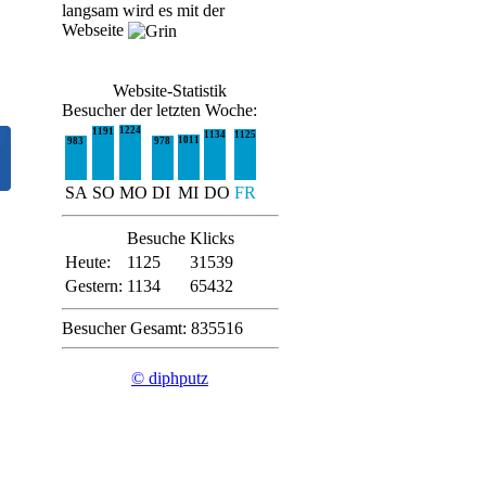
langsam wird es mit der
Webseite
Website-Statistik
Besucher der letzten Woche:
1224
1191
1134
1125
1011
983
978
SA
SO
MO
DI
MI
DO
FR
Besuche
Klicks
Heute:
1125
31539
Gestern:
1134
65432
Besucher Gesamt: 835516
© diphputz