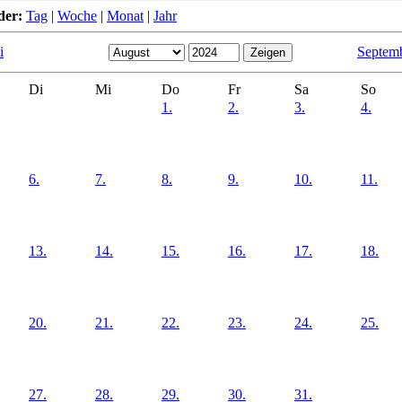
der:
Tag
|
Woche
|
Monat
|
Jahr
i
Septem
Di
Mi
Do
Fr
Sa
So
1.
2.
3.
4.
6.
7.
8.
9.
10.
11.
13.
14.
15.
16.
17.
18.
20.
21.
22.
23.
24.
25.
27.
28.
29.
30.
31.