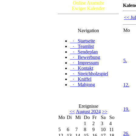
Online Atomuhr
Kalen
Ewiger Kalender
<< Jul
Mo
Navigation
·
Startseite
·
Teamlist
·
Sendeplan
·
Bewerbung
5.
·
Impressum
·
Kontakt
·
Streichholzspiel
·
Kniffel
·
Mahjong
12.
Ereignisse
19.
<<
August 2024
>>
Mo
Di
Mi
Do
Fr
Sa
So
1
2
3
4
5
6
7
8
9
10
11
26.
12
13
14
15
16
17
18