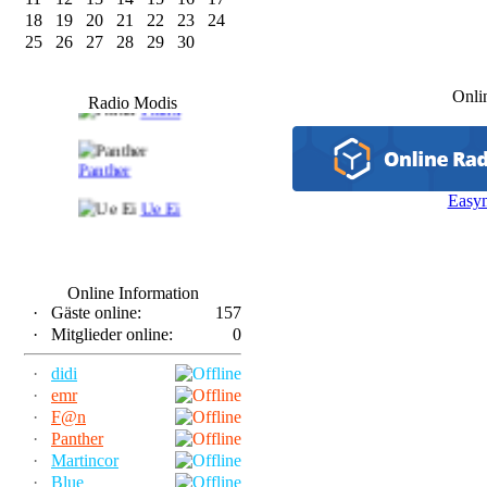
18
19
20
21
22
23
24
25
26
27
28
29
30
F@n
Onli
Radio Modis
Frank
Panther
Easy
Ue Ei
Online Information
·
Gäste online:
157
·
Mitglieder online:
0
·
didi
·
emr
·
F@n
·
Panther
·
Martincor
·
Blue