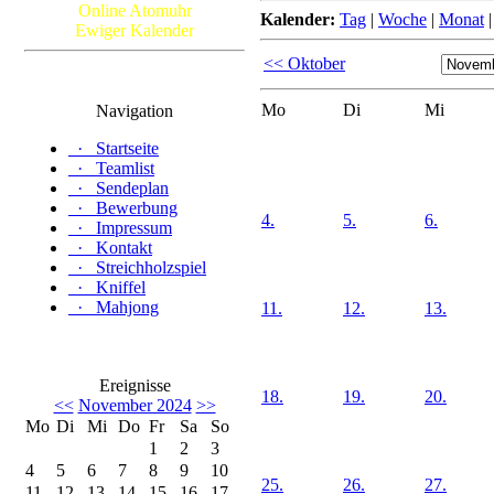
Online Atomuhr
Kalender:
Tag
|
Woche
|
Monat
Ewiger Kalender
<< Oktober
Mo
Di
Mi
Navigation
·
Startseite
·
Teamlist
·
Sendeplan
·
Bewerbung
4.
5.
6.
·
Impressum
·
Kontakt
·
Streichholzspiel
·
Kniffel
·
Mahjong
11.
12.
13.
Ereignisse
18.
19.
20.
<<
November 2024
>>
Mo
Di
Mi
Do
Fr
Sa
So
1
2
3
4
5
6
7
8
9
10
25.
26.
27.
11
12
13
14
15
16
17