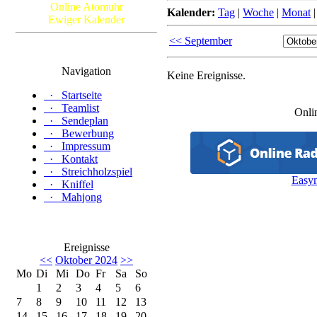
Online Atomuhr
Kalender:
Tag
|
Woche
|
Monat
Ewiger Kalender
<< September
Navigation
Keine Ereignisse.
·
Startseite
·
Teamlist
Onli
·
Sendeplan
·
Bewerbung
·
Impressum
·
Kontakt
·
Streichholzspiel
Easy
·
Kniffel
·
Mahjong
Ereignisse
<<
Oktober 2024
>>
Mo
Di
Mi
Do
Fr
Sa
So
1
2
3
4
5
6
7
8
9
10
11
12
13
14
15
16
17
18
19
20