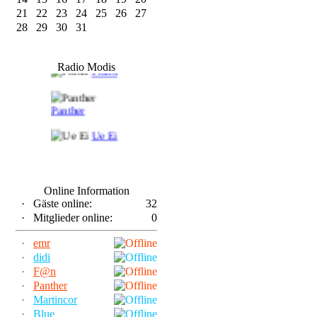
21
22
23
24
25
26
27
28
29
30
31
F@n
Radio Modis
Frank
Panther
Ue Ei
Online Information
·
Gäste online:
32
·
Mitglieder online:
0
·
emr
·
didi
·
F@n
·
Panther
·
Martincor
·
Blue