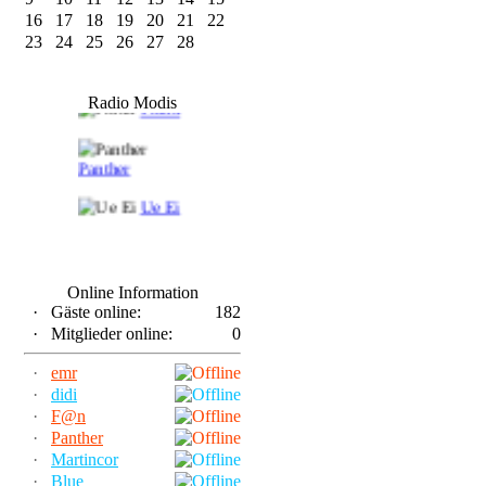
16
17
18
19
20
21
22
23
24
25
26
27
28
F@n
Radio Modis
Frank
Panther
Ue Ei
Online Information
·
Gäste online:
182
·
Mitglieder online:
0
·
emr
·
didi
·
F@n
·
Panther
·
Martincor
·
Blue