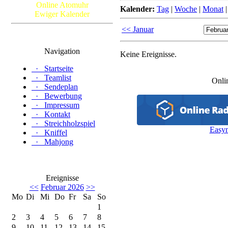
Online Atomuhr
Kalender:
Tag
|
Woche
|
Monat
Ewiger Kalender
<< Januar
Navigation
Keine Ereignisse.
·
Startseite
·
Teamlist
Onli
·
Sendeplan
·
Bewerbung
·
Impressum
·
Kontakt
·
Streichholzspiel
Easy
·
Kniffel
·
Mahjong
Ereignisse
<<
Februar 2026
>>
Mo
Di
Mi
Do
Fr
Sa
So
1
2
3
4
5
6
7
8
9
10
11
12
13
14
15