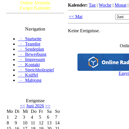
Online Atomuhr
Kalender:
Tag
|
Woche
|
Monat
Ewiger Kalender
<< Mai
Navigation
Keine Ereignisse.
·
Startseite
·
Teamlist
Onli
·
Sendeplan
·
Bewerbung
·
Impressum
·
Kontakt
·
Streichholzspiel
Easy
·
Kniffel
·
Mahjong
Ereignisse
<<
Juni 2026
>>
Mo
Di
Mi
Do
Fr
Sa
So
1
2
3
4
5
6
7
8
9
10
11
12
13
14
15
16
17
18
19
20
21