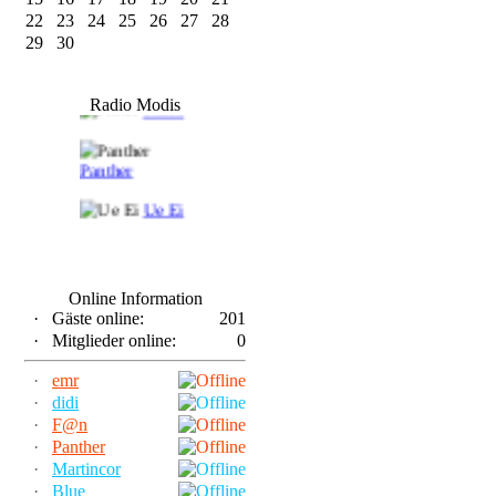
22
23
24
25
26
27
28
29
30
F@n
Radio Modis
Frank
Panther
Ue Ei
Online Information
·
Gäste online:
201
·
Mitglieder online:
0
·
emr
·
didi
·
F@n
·
Panther
·
Martincor
·
Blue