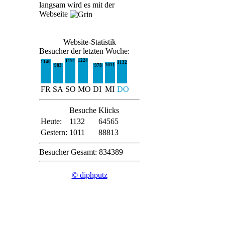
langsam wird es mit der
Webseite
Website-Statistik
Besucher der letzten Woche:
1224
1191
1140
1132
1011
983
978
FR
SA
SO
MO
DI
MI
DO
Besuche
Klicks
Heute:
1132
64565
Gestern:
1011
88813
Besucher Gesamt: 834389
© diphputz