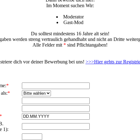
Im Moment suchen Wir:
Moderator
Gast-Mod
Du solltest mindestens 16 Jahre alt sein!
gaben werden streng vertraulich gehandhabt und nicht an Dritte weiter
Alle Felder mit
*
sind Pflichtangaben!
istriere dich vor deiner Bewerbung bei uns!
>>>Hier gehts zur Registr
me:
*
als:
*
*
B.
e 1):