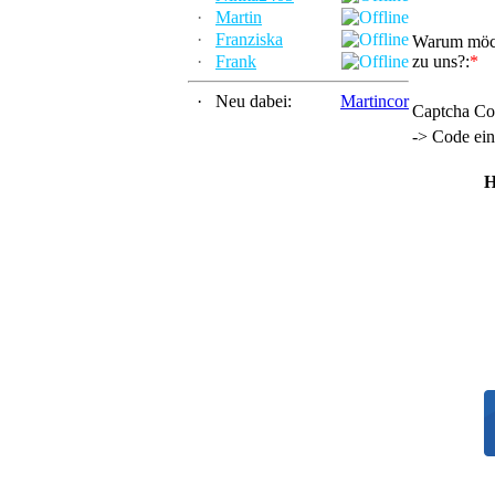
·
Martin
·
Franziska
Warum möch
·
Frank
zu uns?:
*
·
Neu dabei:
Martincor
Captcha Co
-> Code ei
H