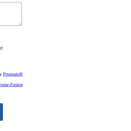
t!
by
PrugnatoR
rome-Fusion