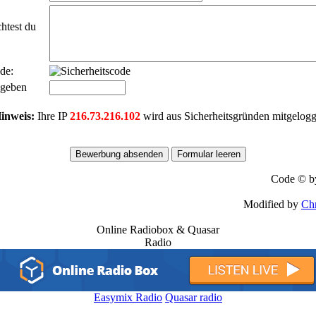
test du
de:
ngeben
inweis:
Ihre IP
216.73.216.102
wird aus Sicherheitsgründen mitgelogg
Code © 
Modified by
Ch
Online Radiobox & Quasar
Radio
Easymix Radio
Quasar radio