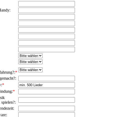
Handy:
fahrung?:
*
 gemacht?:
v:
*
bindung:
*
sik
 spielen?:
ndezeit:
are: