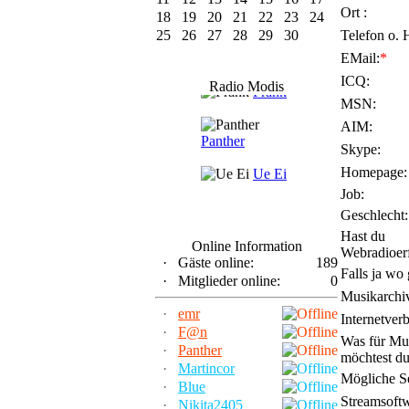
Ort :
18
19
20
21
22
23
24
25
26
27
28
29
30
Telefon o. 
F@n
EMail:
*
ICQ:
Radio Modis
Frank
MSN:
AIM:
Panther
Skype:
Ue Ei
Homepage:
Job:
Geschlecht:
Hast du
Online Information
Webradioer
·
Gäste online:
189
Falls ja wo
·
Mitglieder online:
0
Musikarchi
·
emr
Internetver
·
F@n
Was für Mu
·
Panther
möchtest du
·
Martincor
Mögliche Se
·
Blue
Streamsoftw
·
Nikita2405