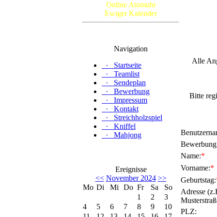
Online Atomuhr
Ewiger Kalender
Navigation
Alle An
·
Startseite
·
Teamlist
·
Sendeplan
·
Bewerbung
Bitte reg
·
Impressum
·
Kontakt
·
Streichholzspiel
·
Kniffel
Benutzerna
·
Mahjong
Bewerbung 
Name:
*
Vorname:
*
Ereignisse
<<
November 2024
>>
Geburtstag:
Mo
Di
Mi
Do
Fr
Sa
So
Adresse (z.
1
2
3
Musterstraß
4
5
6
7
8
9
10
PLZ:
11
12
13
14
15
16
17