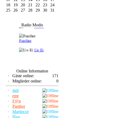
18
19
20
21
22
23
24
25
26
27
28
29
30
31
F@n
Radio Modis
Frank
Panther
Ue Ei
Online Information
·
Gäste online:
171
·
Mitglieder online:
0
·
didi
·
emr
·
F@n
·
Panther
·
Martincor
·
Blue