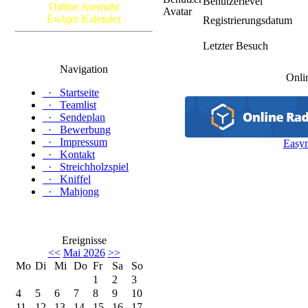
Benutzerlevel
Online Atomuhr
Ewiger Kalender
Registrierungsdatum
Letzter Besuch
Navigation
Onli
·
Startseite
·
Teamlist
·
Sendeplan
·
Bewerbung
·
Impressum
Easy
·
Kontakt
·
Streichholzspiel
·
Kniffel
·
Mahjong
Ereignisse
<<
Mai 2026
>>
Mo
Di
Mi
Do
Fr
Sa
So
1
2
3
4
5
6
7
8
9
10
11
12
13
14
15
16
17