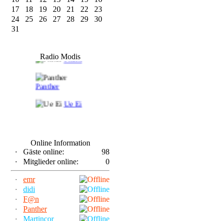
17
18
19
20
21
22
23
24
25
26
27
28
29
30
31
F@n
Radio Modis
Frank
Panther
Ue Ei
Online Information
·
Gäste online:
98
·
Mitglieder online:
0
·
emr
·
didi
·
F@n
·
Panther
·
Martincor