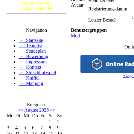
Benutzerlevel
Online Atomuhr
Ewiger Kalender
Registrierungsdatum
1
Letzter Besuch
Navigation
Benutzergruppen
Mod
·
Startseite
·
Teamlist
Onli
·
Sendeplan
·
Bewerbung
·
Impressum
·
Kontakt
·
Streichholzspiel
Easy
·
Kniffel
·
Mahjong
Ereignisse
<<
August 2026
>>
Mo
Di
Mi
Do
Fr
Sa
So
1
2
3
4
5
6
7
8
9
10
11
12
13
14
15
16