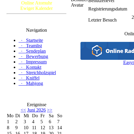
Benutzerlevel
Online Atomuhr
Ewiger Kalender
Registrierungsdatum
2
Letzter Besuch
Navigation
Onli
·
Startseite
·
Teamlist
·
Sendeplan
·
Bewerbung
·
Impressum
Easy
·
Kontakt
·
Streichholzspiel
·
Kniffel
·
Mahjong
Ereignisse
<<
Juni 2026
>>
Mo
Di
Mi
Do
Fr
Sa
So
1
2
3
4
5
6
7
8
9
10
11
12
13
14
15
16
17
18
19
20
21