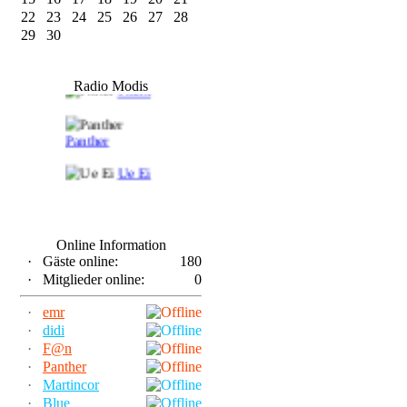
22
23
24
25
26
27
28
29
30
F@n
Radio Modis
Frank
Panther
Ue Ei
Online Information
·
Gäste online:
180
·
Mitglieder online:
0
·
emr
·
didi
·
F@n
·
Panther
·
Martincor
·
Blue