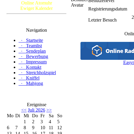
Benutzerlevel
Online Atomuhr
Ewiger Kalender
Registrierungsdatum
2
Letzter Besuch
Navigation
Onli
·
Startseite
·
Teamlist
·
Sendeplan
·
Bewerbung
·
Impressum
Easy
·
Kontakt
·
Streichholzspiel
·
Kniffel
·
Mahjong
Ereignisse
<<
Juli 2026
>>
Mo
Di
Mi
Do
Fr
Sa
So
1
2
3
4
5
6
7
8
9
10
11
12
13
14
15
16
17
18
19