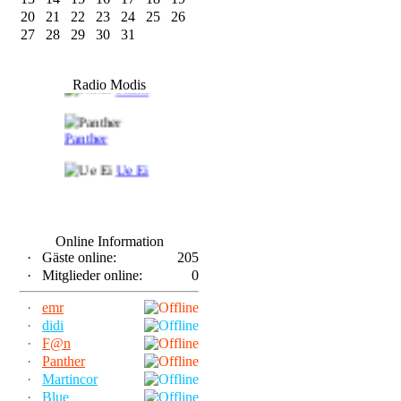
20
21
22
23
24
25
26
27
28
29
30
31
F@n
Radio Modis
Frank
Panther
Ue Ei
Online Information
·
Gäste online:
205
·
Mitglieder online:
0
·
emr
·
didi
·
F@n
·
Panther
·
Martincor
·
Blue