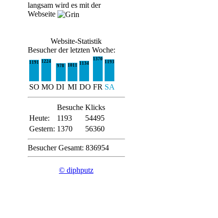
langsam wird es mit der
Webseite
Website-Statistik
Besucher der letzten Woche:
1370
1224
1193
1191
1134
1011
978
SO
MO
DI
MI
DO
FR
SA
Besuche
Klicks
Heute:
1193
54495
Gestern:
1370
56360
Besucher Gesamt: 836954
© diphputz