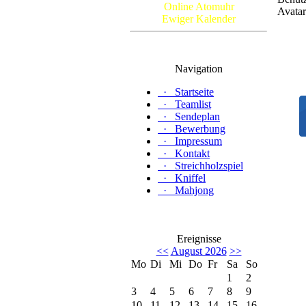
Online Atomuhr
Ewiger Kalender
Navigation
·
Startseite
·
Teamlist
·
Sendeplan
·
Bewerbung
·
Impressum
·
Kontakt
·
Streichholzspiel
·
Kniffel
·
Mahjong
Ereignisse
<<
August 2026
>>
Mo
Di
Mi
Do
Fr
Sa
So
1
2
3
4
5
6
7
8
9
10
11
12
13
14
15
16