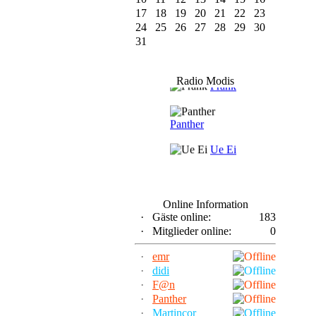
17
18
19
20
21
22
23
24
25
26
27
28
29
30
31
F@n
Radio Modis
Frank
Panther
Ue Ei
Online Information
·
Gäste online:
183
·
Mitglieder online:
0
·
emr
·
didi
·
F@n
·
Panther
·
Martincor