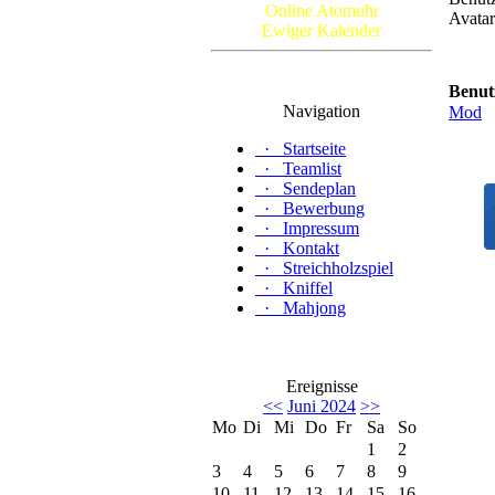
Online Atomuhr
Ewiger Kalender
Benut
Navigation
Mod
·
Startseite
·
Teamlist
·
Sendeplan
·
Bewerbung
·
Impressum
·
Kontakt
·
Streichholzspiel
·
Kniffel
·
Mahjong
Ereignisse
<<
Juni 2024
>>
Mo
Di
Mi
Do
Fr
Sa
So
1
2
3
4
5
6
7
8
9
10
11
12
13
14
15
16