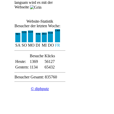
langsam wird es mit der
Webseite
Website-Statistik
Besucher der letzten Woche:
1369
1224
1191
1134
1011
983
978
SA
SO
MO
DI
MI
DO
FR
Besuche
Klicks
Heute:
1369
56127
Gestern:
1134
65432
Besucher Gesamt: 835760
© diphputz