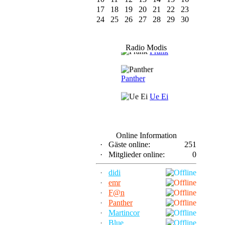
17
18
19
20
21
22
23
24
25
26
27
28
29
30
F@n
Radio Modis
Frank
Panther
Ue Ei
Online Information
·
Gäste online:
251
·
Mitglieder online:
0
·
didi
·
emr
·
F@n
·
Panther
·
Martincor
·
Blue