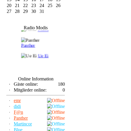
20
21
22
23
24
25
26
27
28
29
30
31
F@n
Radio Modis
Frank
Panther
Ue Ei
Online Information
·
Gäste online:
180
·
Mitglieder online:
0
·
emr
·
didi
·
F@n
·
Panther
·
Martincor
·
Blue