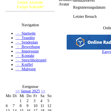
Benutzerlevel
Online Atomuhr
Ewiger Kalender
Registrierungsdatum
Letzter Besuch
Navigation
Onli
·
Startseite
·
Teamlist
·
Sendeplan
·
Bewerbung
·
Impressum
Easy
·
Kontakt
·
Streichholzspiel
·
Kniffel
·
Mahjong
Ereignisse
<<
Januar 2025
>>
Mo
Di
Mi
Do
Fr
Sa
So
1
2
3
4
5
6
7
8
9
10
11
12
13
14
15
16
17
18
19